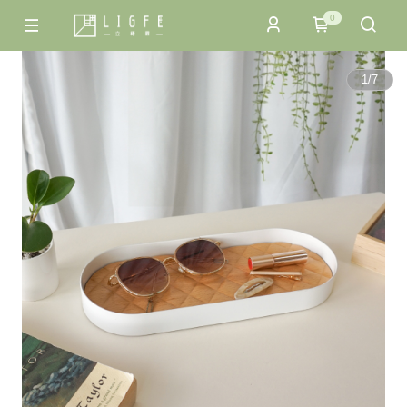
0
1
/
7