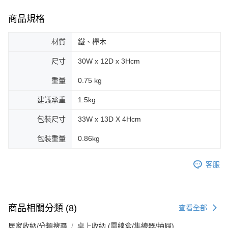
商品規格
材質
鐵、櫸木
尺寸
30W x 12D x 3Hcm
重量
0.75 kg
建議承重
1.5kg
包裝尺寸
33W x 13D X 4Hcm
包裝重量
0.86kg
客服
商品相關分類 (8)
查看全部
居家收納/分類搜尋
桌上收納 (電線盒/集線器/抽屜)