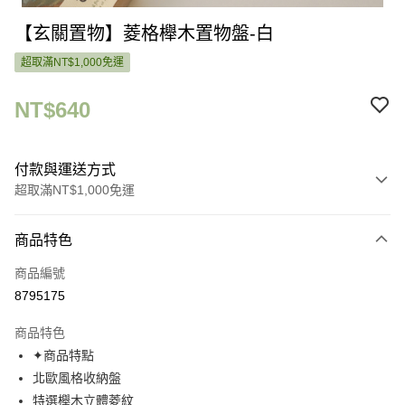
【玄關置物】菱格櫸木置物盤-白
超取滿NT$1,000免運
NT$640
付款與運送方式
超取滿NT$1,000免運
付款方式
商品特色
信用卡一次付款
商品編號
信用卡分期付款
8795175
3 期 0 利率 每期
NT$213
21家銀行
商品特色
6 期 0 利率 每期
NT$106
21家銀行
合作金庫商業銀行
第一商業銀行
✦商品特點
華南商業銀行
彰化商業銀行
合作金庫商業銀行
第一商業銀行
超商取貨付款
北歐風格收納盤
上海商業儲蓄銀行
台北富邦商業銀行
華南商業銀行
彰化商業銀行
國泰世華商業銀行
兆豐國際商業銀行
特選櫸木立體菱紋