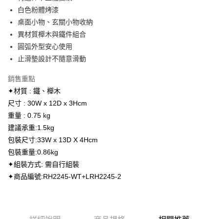
LINE Pay
上海商業儲蓄銀行
台北富邦商業銀行
臺灣中小企業銀行
台中商業銀行
白色粉體烤漆
國泰世華商業銀行
兆豐國際商業銀行
匯豐（台灣）商業銀行
華泰商業銀行
Apple Pay
臺灣中小企業銀行
台中商業銀行
桌面小物、玄關小物收納
聯邦商業銀行
遠東國際商業銀行
匯豐（台灣）商業銀行
華泰商業銀行
異材質櫸木與鐵件組合
街口支付
元大商業銀行
永豐商業銀行
聯邦商業銀行
遠東國際商業銀行
圓弧外型安心使用
玉山商業銀行
星展（台灣）商業銀行
元大商業銀行
永豐商業銀行
悠遊付
止滑墊設計不隨意滑動
台新國際商業銀行
中國信託商業銀行
玉山商業銀行
星展（台灣）商業銀行
台灣樂天信用卡公司
台新國際商業銀行
中國信託商業銀行
ATM付款
銷售重點
台灣樂天信用卡公司
✦材質 : 鐵、櫸木
運送方式
尺寸 : 30W x 12D x 3Hcm
全家取貨付款
重量 : 0.75 kg
每筆NT$60，滿NT$1,000(含以上)免運費
建議承重:1.5kg
包裝尺寸:33W x 13D X 4Hcm
7-11取貨付款
包裝重量:0.86kg
每筆NT$60，滿NT$1,000(含以上)免運費
✦組裝方式: 需自行組裝
宅配
✦商品編號:RH2245-WT+LRH2245-2
每筆NT$130，滿NT$1,500(含以上)免運費
離島宅配