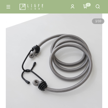
0
1
/
10