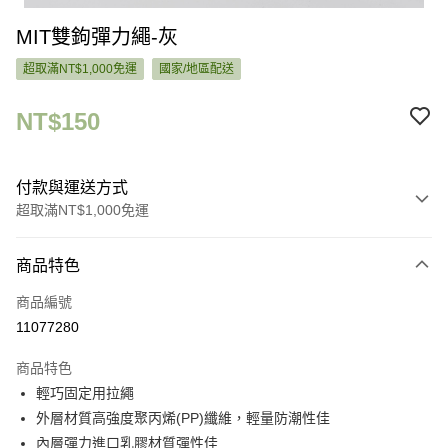
MIT雙鉤彈力繩-灰
超取滿NT$1,000免運
國家/地區配送
NT$150
付款與運送方式
超取滿NT$1,000免運
付款方式
商品特色
信用卡一次付款
商品編號
超商取貨付款
11077280
LINE Pay
商品特色
Apple Pay
輕巧固定用拉繩
外層材質高強度聚丙烯(PP)纖維，輕量防潮性佳
街口支付
內層彈力進口乳膠材質彈性佳