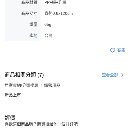
商品材質
PP+鐵+乳膠
商品尺寸
直徑0.8x120cm
重量
65g
產地
台灣
客服
商品相關分類 (7)
查看全部
居家收納/分類搜尋
露營用品
新品上市
評價
喜歡這個商品嗎？購買後給他一個好評吧