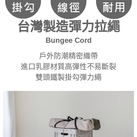
台灣製造彈力拉繩
Bungee Cord
戶外防潮精密織帶
進口乳膠材質高彈性不易斷裂
雙頭鐵製掛勾彈力繩