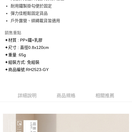
悠遊付
耐用鐵製掛勾便於固定
彈力佳輕鬆固定貨品
AFTEE先享後付
戶外露營、綁繩載貨皆適用
相關說明
【關於「AFTEE先享後付」】
銷售重點
ATM付款
AFTEE先享後付是「在收到商品之後才付款」的支付方式。 讓您購物簡單
便利好安心！
✦材質 : PP+鐵+乳膠
１．簡單：不需註冊會員、不需綁卡、不需儲值。
✦尺寸 : 直徑0.8x120cm
運送方式
２．便利：只要手機號碼，簡訊認證，即可結帳。
✦重量 :65g
３．安心：先確認商品／服務後，再付款。
全家取貨付款
✦組裝方式: 免組裝
每筆NT$60，滿NT$1,000(含以上)免運費
【「AFTEE先享後付」結帳流程】
✦商品編號:RH2523-GY
１．於結帳方式選擇「AFTEE先享後付」後，將跳轉至「AFTEE先享後付」
7-11取貨付款
結帳頁面，進行簡訊認證並確認金額後，即可完成結帳。
２．訂單成立數日內，您將收到繳費通知簡訊。
每筆NT$60，滿NT$1,000(含以上)免運費
３．收到繳費通知簡訊後14天內，點擊此簡訊中的連結，可透過四大超商／
ATM／網路銀行／等多元方式進行付款，方視為交易完成。
宅配
詳細說明
商品規格
相關推薦
※ 請注意：結帳手續完成當下不需立刻繳費，但若您需要取消訂單，請聯絡
每筆NT$130，滿NT$1,500(含以上)免運費
購買商品的店家。未經商家同意取消之訂單仍視為有效，需透過AFTEE先享
後付繳納相關費用。
離島宅配
※ 交易是否成功請以「AFTEE先享後付 」之結帳頁面顯示為準，若有關於
是否繳費成功／繳費後需取消欲退款等相關疑問，請聯繫「AFTEE先享後付
每筆NT$300
客戶支援中心」
https://netprotections.freshdesk.com/support/home