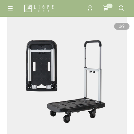
0
1
/
9