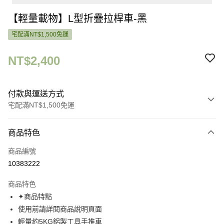
【輕量載物】L型折疊拉桿車-黑
宅配滿NT$1,500免運
NT$2,400
付款與運送方式
宅配滿NT$1,500免運
付款方式
商品特色
信用卡一次付款
商品編號
信用卡分期付款
10383222
3 期 0 利率 每期
NT$800
21家銀行
商品特色
6 期 0 利率 每期
NT$400
21家銀行
合作金庫商業銀行
第一商業銀行
✦商品特點
華南商業銀行
彰化商業銀行
合作金庫商業銀行
第一商業銀行
LINE Pay
使用前請詳閱商品說明頁面
上海商業儲蓄銀行
台北富邦商業銀行
華南商業銀行
彰化商業銀行
國泰世華商業銀行
兆豐國際商業銀行
輕量約5KG鋁製工具手推車