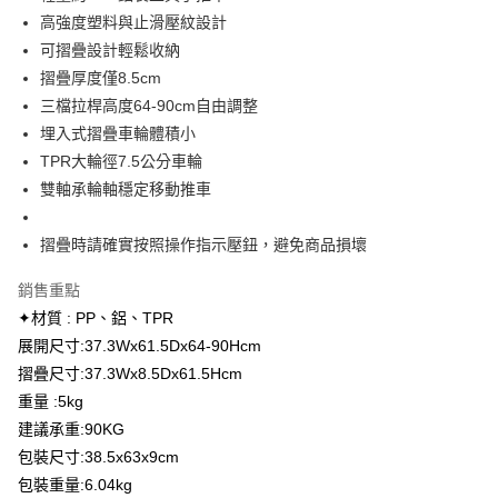
Apple Pay
上海商業儲蓄銀行
台北富邦商業銀行
臺灣中小企業銀行
台中商業銀行
高強度塑料與止滑壓紋設計
國泰世華商業銀行
兆豐國際商業銀行
匯豐（台灣）商業銀行
華泰商業銀行
街口支付
臺灣中小企業銀行
台中商業銀行
可摺疊設計輕鬆收納
聯邦商業銀行
遠東國際商業銀行
匯豐（台灣）商業銀行
華泰商業銀行
摺疊厚度僅8.5cm
悠遊付
元大商業銀行
永豐商業銀行
聯邦商業銀行
遠東國際商業銀行
三檔拉桿高度64-90cm自由調整
玉山商業銀行
星展（台灣）商業銀行
元大商業銀行
永豐商業銀行
ATM付款
埋入式摺疊車輪體積小
台新國際商業銀行
中國信託商業銀行
玉山商業銀行
星展（台灣）商業銀行
台灣樂天信用卡公司
TPR大輪徑7.5公分車輪
台新國際商業銀行
中國信託商業銀行
運送方式
雙軸承輪軸穩定移動推車
台灣樂天信用卡公司
宅配
摺疊時請確實按照操作指示壓鈕，避免商品損壞
每筆NT$130，滿NT$1,500(含以上)免運費
離島宅配
銷售重點
每筆NT$300
✦材質 : PP、鋁、TPR
展開尺寸:37.3Wx61.5Dx64-90Hcm
摺疊尺寸:37.3Wx8.5Dx61.5Hcm
重量 :5kg
建議承重:90KG
包裝尺寸:38.5x63x9cm
包裝重量:6.04kg